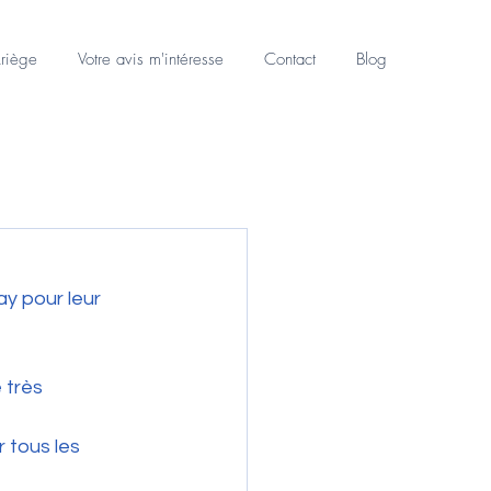
riège
Votre avis m'intéresse
Contact
Blog
y pour leur 
 très 
r tous les 