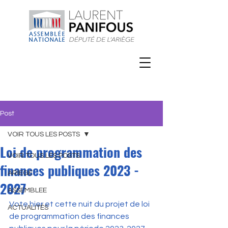
Post
VOIR TOUS LES POSTS
Loi de programmation des
VOIR TOUS LES POSTS
finances publiques 2023 -
ARIEGE
2027
ASSEMBLEE
Vote hier et cette nuit du projet de loi 
ACTUALITÉS
de programmation des finances 