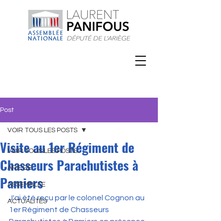
Post
VOIR TOUS LES POSTS
Visite au 1er Régiment de
VOIR TOUS LES POSTS
Chasseurs Parachutistes à
ARIEGE
Pamiers
ASSEMBLEE
J'ai été reçu par le colonel Cognon au 
ACTUALITÉS
1er Régiment de Chasseurs 