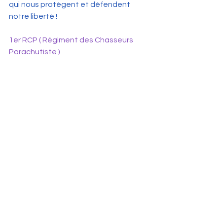
qui nous protègent et défendent 
notre liberté !
1er RCP ( Régiment des Chasseurs 
Parachutiste )